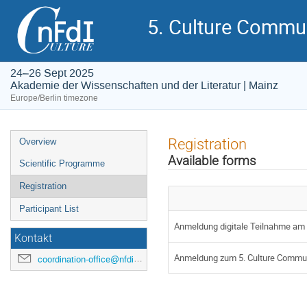
5. Culture Commun
24–26 Sept 2025
Akademie der Wissenschaften und der Literatur | Mainz
Europe/Berlin timezone
Event
Registration
Overview
menu
Available forms
Scientific Programme
Registration
Participant List
Anmeldung digitale Teilnahme am 
Kontakt
Anmeldung zum 5. Culture Commun
coordination-office@nfdi4culture.de