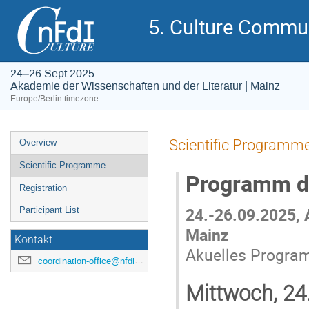
5. Culture Commun
24–26 Sept 2025
Akademie der Wissenschaften und der Literatur | Mainz
Europe/Berlin timezone
Event
Scientific Programm
Overview
menu
Scientific Programme
Programm de
Registration
24.-26.09.2025, 
Participant List
Mainz
Kontakt
Akuelles Program
coordination-office@nfdi4culture.de
Mittwoch, 24