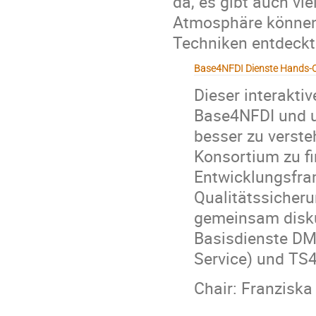
da, es gibt auch vie
Atmosphäre können
Techniken entdeckt
Base4NFDI Dienste Hands-
Dieser interakt
Base4NFDI und u
besser zu verst
Konsortium zu f
Entwicklungsfr
Qualitätssicheru
gemeinsam disku
Basisdienste D
Service) und TS4
Chair: Franzisk