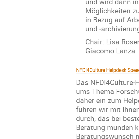
und wird dann in
Möglichkeiten z
in Bezug auf Arb
und -archivierun
Chair: Lisa Rose
Giacomo Lanza
NFDI4Culture Helpdesk Speed
Das NFDI4Culture-H
ums Thema Forschu
daher ein zum Help
führen wir mit Ihne
durch, das bei best
Beratung münden ka
Beratungswunsch mi