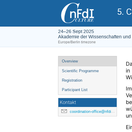
5. 
24–26 Sept 2025
Akademie der Wissenschaften und de
Europe/Berlin timezone
Event
Overview
Da
menu
in
Scientific Programme
Wi
Registration
Im
Participant List
Ve
be
Kontakt
wü
coordination-office@nfdi4culture.de
un
Ei