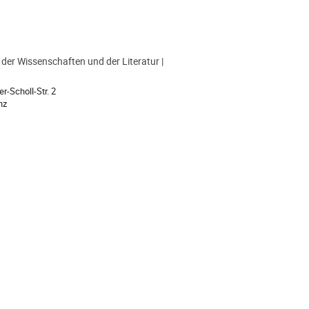
der Wissenschaften und der Literatur |
ion
r-Scholl-Str. 2
nz