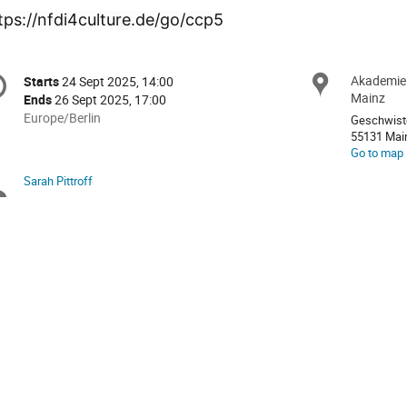
tps://nfdi4culture.de/go/ccp5
onference
Akademie 
Locat
Starts
24 Sept 2025, 14:00
Date/Time
formation
Mainz
Ends
26 Sept 2025, 17:00
All
Europe/Berlin
Geschwiste
times
55131 Mai
Go to map
are
in
Sarah Pittroff
Chairpersons
Europe/Berlin